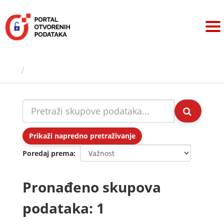
Preskoči
na
sadržaj
Skupovi podаtаkа
Prikaži napredno pretraživanje
Poredaj prema
Pronađeno skupova
podataka: 1