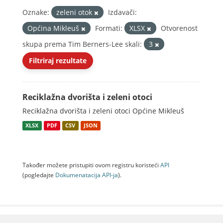
Oznake:
zeleni otok
Izdavači:
Općina Mikleuš
Formati:
XLSX
Otvorenost
skupa prema Tim Berners-Lee skali:
3
Filtriraj rezultate
Reciklažna dvorišta i zeleni otoci
Reciklažna dvorišta i zeleni otoci Općine Mikleuš
XLSX
PDF
CSV
JSON
Također možete pristupiti ovom registru koristeći
API
(pogledajte
Dokumenаtаcijа API-jа
).