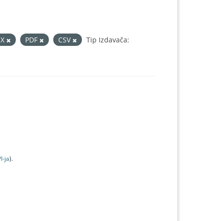
SX
PDF
CSV
Tip Izdavača:
I-jа
).