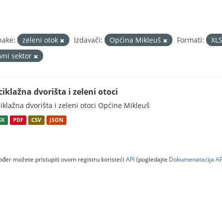
nake:
zeleni otok
Izdavači:
Općina Mikleuš
Formati:
XL
avni sektor
ciklažna dvorišta i zeleni otoci
iklažna dvorišta i zeleni otoci Općine Mikleuš
SX
PDF
CSV
JSON
đer možete pristupiti ovom registru koristeći
API
(pogledajte
Dokumenаtаcijа AP