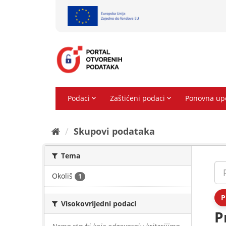
Preskoči
na
sadržaj
Skupovi podаtаkа
Tema
Okoliš
1
P
Visokovrijedni podaci
P