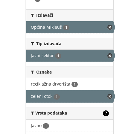
Izdavači
Općina Mikleuš
1
Tip izdavača
Javni sektor
1
Oznake
reciklažna drvorišta
1
zeleni otok
1
Vrsta podataka
?
Javno
1