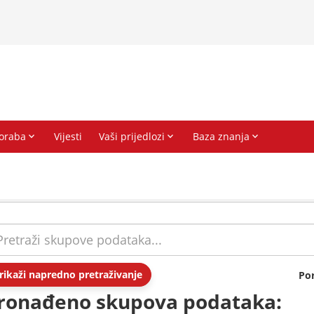
rikaži napredno pretraživanje
Po
ronađeno skupova podataka: