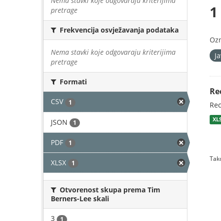
Nema stavki koje odgovaraju kriterijima
1
pretrage
Frekvencija osvježavanja podataka
Oz
Nema stavki koje odgovaraju kriterijima
J
pretrage
Formati
Re
CSV
1
Rec
XL
JSON
1
PDF
1
Tako
XLSX
1
Otvorenost skupa prema Tim
Berners-Lee skali
3
1