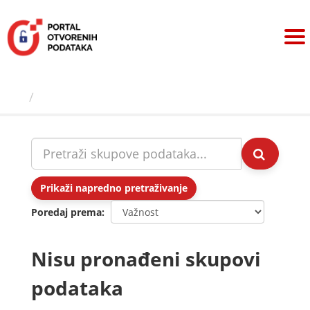
Preskoči
na
sadržaj
Skupovi podаtаkа
Prikaži napredno pretraživanje
Poredaj prema
Nisu pronađeni skupovi
podataka