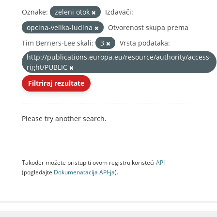
Oznake:
zeleni otok
Izdavači:
opcina-velika-ludina
Otvorenost skupa prema
Tim Berners-Lee skali:
3
Vrsta podataka:
http://publications.europa.eu/resource/authority/access-
right/PUBLIC
Filtriraj rezultate
Please try another search.
Također možete pristupiti ovom registru koristeći
API
(pogledajte
Dokumenаtаcijа API-jа
).