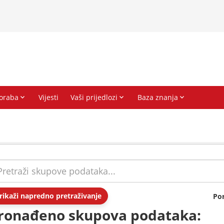
rikaži napredno pretraživanje
Po
ronađeno skupova podataka: