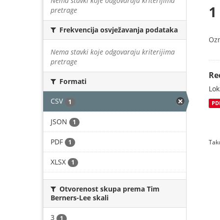
Nema stavki koje odgovaraju kriterijima
1
pretrage
Frekvencija osvježavanja podataka
Oz
Nema stavki koje odgovaraju kriterijima
pretrage
Re
Formati
Lok
CSV
1
PD
JSON
1
PDF
1
Tako
XLSX
1
Otvorenost skupa prema Tim
Berners-Lee skali
3
1