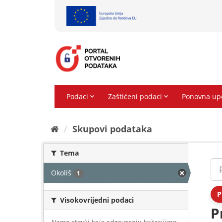
Preskoči
na
sadržaj
Skupovi podаtаkа
Tema
Okoliš
1
P
Visokovrijedni podaci
P