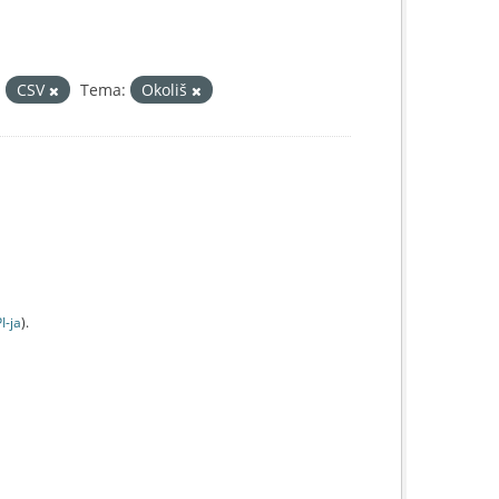
:
CSV
Tema:
Okoliš
I-jа
).