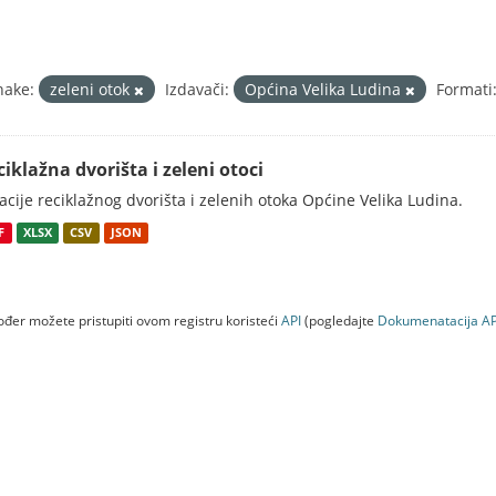
nake:
zeleni otok
Izdavači:
Općina Velika Ludina
Formati
ciklažna dvorišta i zeleni otoci
acije reciklažnog dvorišta i zelenih otoka Općine Velika Ludina.
F
XLSX
CSV
JSON
đer možete pristupiti ovom registru koristeći
API
(pogledajte
Dokumenаtаcijа AP