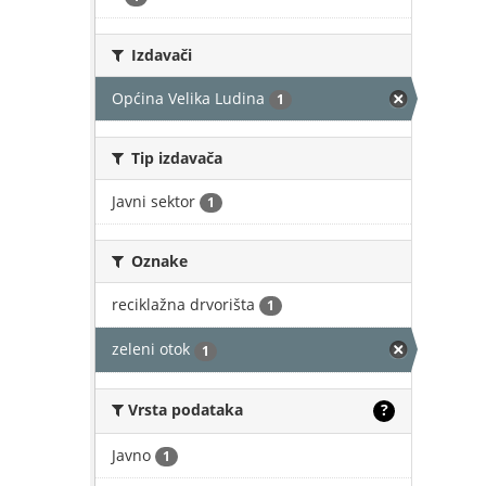
Izdavači
Općina Velika Ludina
1
Tip izdavača
Javni sektor
1
Oznake
reciklažna drvorišta
1
zeleni otok
1
Vrsta podataka
?
Javno
1