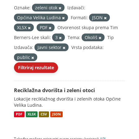
Oznake:
zeleni otok
Izdavači:
Općina Velika Ludina
Formati:
JSON
XLSX
PDF
Otvorenost skupa prema Tim
Berners-Lee skali:
3
Tema:
Okoliš
Tip
Izdavača:
Javni sektor
Vrsta podataka:
public
Filtriraj rezultate
Reciklažna dvorišta i zeleni otoci
Lokacije reciklažnog dvorišta i zelenih otoka Općine
Velika Ludina.
PDF
XLSX
CSV
JSON
Također možete pristupiti ovom registru koristeći
API