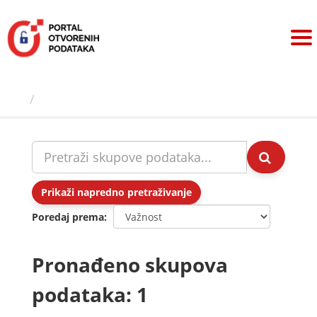
Preskoči
na
sadržaj
Skupovi podаtаkа
Prikaži napredno pretraživanje
Poredaj prema
Pronađeno skupova
podataka: 1