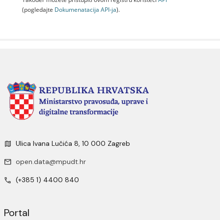
(pogledajte
Dokumenаtаcijа API-jа
).