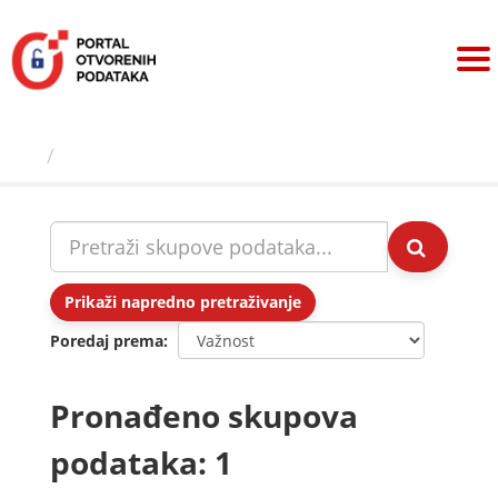
Preskoči
na
sadržaj
Skupovi podаtаkа
Prikaži napredno pretraživanje
Poredaj prema
Pronađeno skupova
podataka: 1