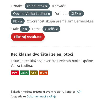
Oznake:
zeleni otok
Izdavači:
Općina Velika Ludina
Formati:
XLSX
PDF
Otvorenost skupa prema Tim Berners-Lee
skali:
3
Tema:
Okoliš
Filtriraj rezultate
Reciklažna dvorišta i zeleni otoci
Lokacije reciklažnog dvorišta i zelenih otoka Općine
Velika Ludina.
PDF
XLSX
CSV
JSON
Također možete pristupiti ovom registru koristeći
API
(pogledajte
Dokumenаtаcijа API-jа
).