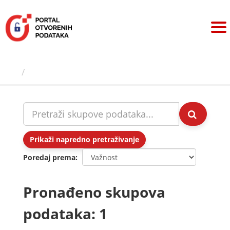
Preskoči
na
sadržaj
Skupovi podаtаkа
Prikaži napredno pretraživanje
Poredaj prema
Pronađeno skupova
podataka: 1