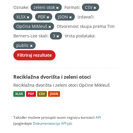
Oznake:
zeleni otok
Formati:
CSV
XLSX
PDF
JSON
Izdavači:
Općina Mikleuš
Otvorenost skupa prema Tim
Berners-Lee skali:
3
Vrsta podataka:
public
Filtriraj rezultate
Reciklažna dvorišta i zeleni otoci
Reciklažna dvorišta i zeleni otoci Općine Mikleuš
XLSX
PDF
CSV
JSON
Također možete pristupiti ovom registru koristeći
API
(pogledajte
Dokumenаtаcijа API-jа
).