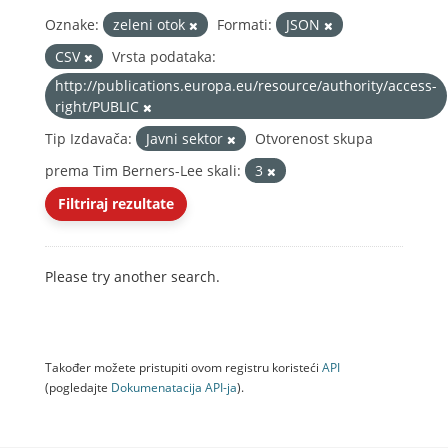
Oznake:
zeleni otok
Formati:
JSON
CSV
Vrsta podataka:
http://publications.europa.eu/resource/authority/access-
right/PUBLIC
Tip Izdavača:
Javni sektor
Otvorenost skupa
prema Tim Berners-Lee skali:
3
Filtriraj rezultate
Please try another search.
Također možete pristupiti ovom registru koristeći
API
(pogledajte
Dokumenаtаcijа API-jа
).