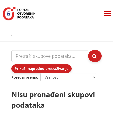
Preskoči
na
sadržaj
Skupovi podаtаkа
Prikaži napredno pretraživanje
Poredaj prema
Nisu pronađeni skupovi
podataka