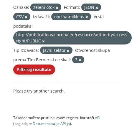
Oznake:
zeleni otok
Formati:
JSON
CSV
Izdavači:
opcina-mikleus
Vrsta
podataka:
http://publications.europa.eu/resource/authority/access-
right/PUBLIC
Tip Izdavača:
Javni sektor
Otvorenost skupa
prema Tim Berners-Lee skali:
3
Filtriraj rezultate
Please try another search.
Također možete pristupiti ovom registru koristeći
API
(pogledajte
Dokumenаtаcijа API-jа
).