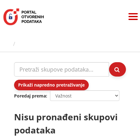
Preskoči
na
sadržaj
Skupovi podаtаkа
Prikaži napredno pretraživanje
Poredaj prema
Nisu pronađeni skupovi
podataka