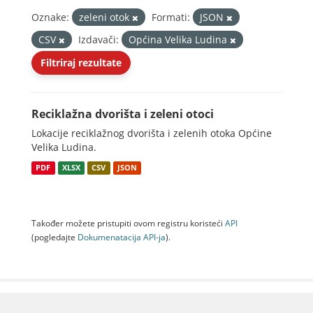
Oznake:
zeleni otok
Formati:
JSON
CSV
Izdavači:
Općina Velika Ludina
Filtriraj rezultate
Reciklažna dvorišta i zeleni otoci
Lokacije reciklažnog dvorišta i zelenih otoka Općine
Velika Ludina.
PDF
XLSX
CSV
JSON
Također možete pristupiti ovom registru koristeći
API
(pogledajte
Dokumenаtаcijа API-jа
).