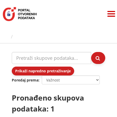
Preskoči
na
sadržaj
Skupovi podаtаkа
Prikaži napredno pretraživanje
Poredaj prema
Pronađeno skupova
podataka: 1