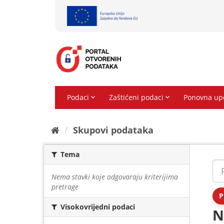
Preskoči
na
sadržaj
Skupovi podаtаkа
Tema
Nema stavki koje odgovaraju kriterijima
pretrage
P
Visokovrijedni podaci
N