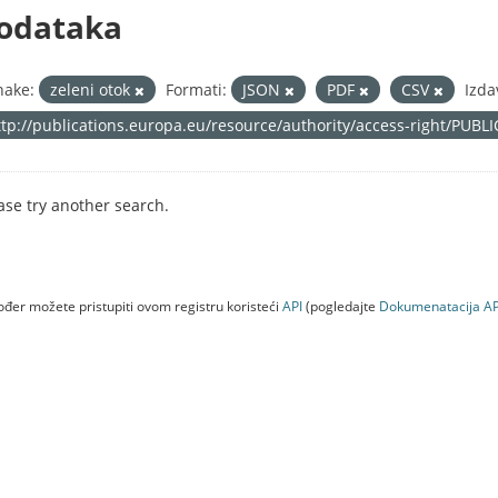
odataka
nake:
zeleni otok
Formati:
JSON
PDF
CSV
Izda
ttp://publications.europa.eu/resource/authority/access-right/PUBL
ase try another search.
đer možete pristupiti ovom registru koristeći
API
(pogledajte
Dokumenаtаcijа AP