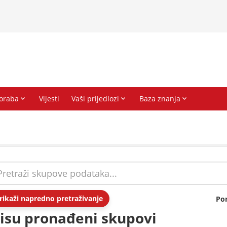
rikaži napredno pretraživanje
Po
isu pronađeni skupovi