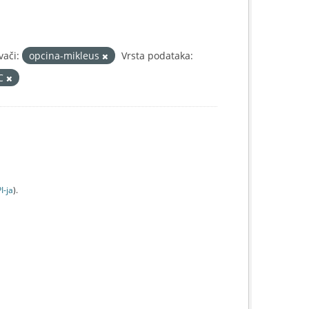
vači:
opcina-mikleus
Vrsta podataka:
IC
I-jа
).