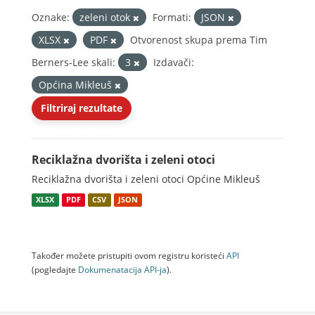
Oznake:
zeleni otok
Formati:
JSON
XLSX
PDF
Otvorenost skupa prema Tim
Berners-Lee skali:
3
Izdavači:
Općina Mikleuš
Filtriraj rezultate
Reciklažna dvorišta i zeleni otoci
Reciklažna dvorišta i zeleni otoci Općine Mikleuš
XLSX
PDF
CSV
JSON
Također možete pristupiti ovom registru koristeći
API
(pogledajte
Dokumenаtаcijа API-jа
).