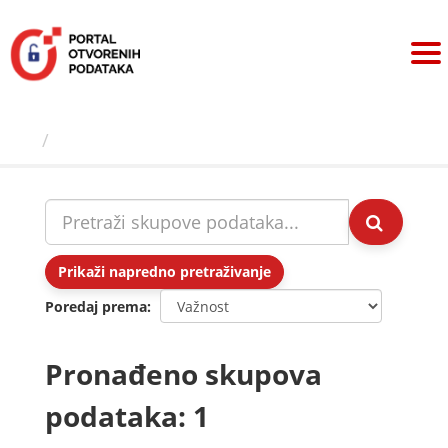
Preskoči
na
sadržaj
Skupovi podаtаkа
Prikaži napredno pretraživanje
Poredaj prema
Pronađeno skupova
podataka: 1