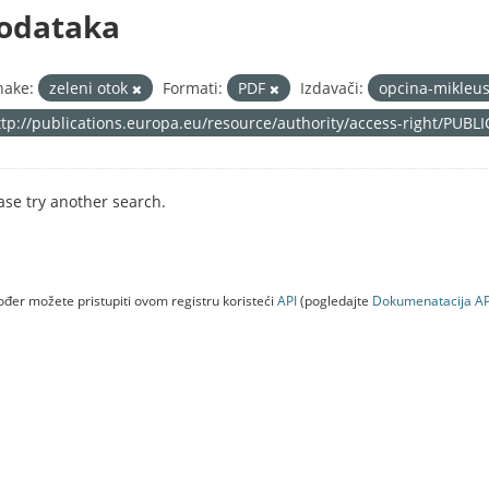
odataka
nake:
zeleni otok
Formati:
PDF
Izdavači:
opcina-mikleu
ttp://publications.europa.eu/resource/authority/access-right/PUBL
ase try another search.
đer možete pristupiti ovom registru koristeći
API
(pogledajte
Dokumenаtаcijа AP