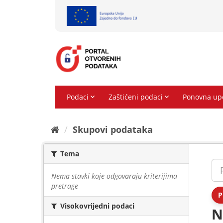
Preskoči
na
sadržaj
Skupovi podаtаkа
Tema
Nema stavki koje odgovaraju kriterijima
pretrage
P
Visokovrijedni podaci
N