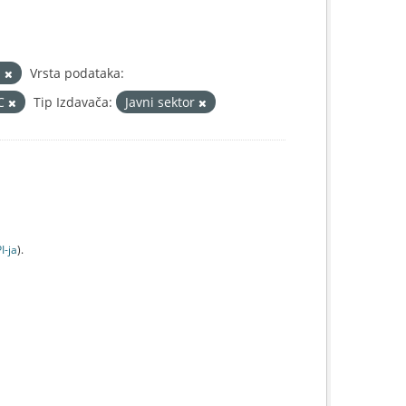
s
Vrsta podataka:
IC
Tip Izdavača:
Javni sektor
I-jа
).