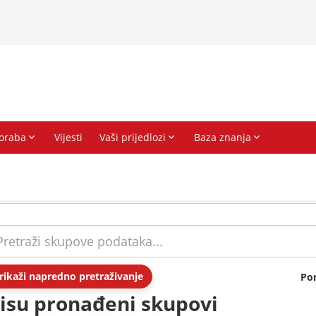
rikaži napredno pretraživanje
Po
isu pronađeni skupovi