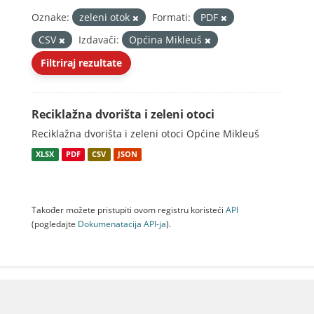
Oznake:
zeleni otok
Formati:
PDF
CSV
Izdavači:
Općina Mikleuš
Filtriraj rezultate
Reciklažna dvorišta i zeleni otoci
Reciklažna dvorišta i zeleni otoci Općine Mikleuš
XLSX
PDF
CSV
JSON
Također možete pristupiti ovom registru koristeći
API
(pogledajte
Dokumenаtаcijа API-jа
).