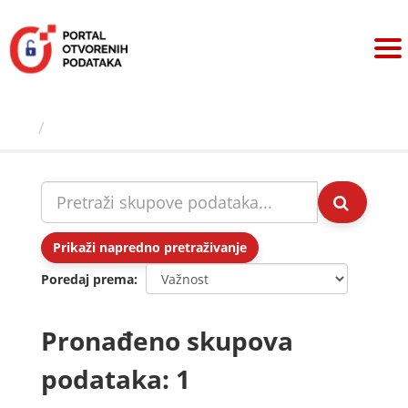
Preskoči
na
sadržaj
Skupovi podаtаkа
Prikaži napredno pretraživanje
Poredaj prema
Pronađeno skupova
podataka: 1