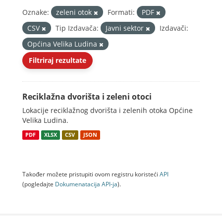
Oznake:
zeleni otok
Formati:
PDF
CSV
Tip Izdavača:
Javni sektor
Izdavači:
Općina Velika Ludina
Filtriraj rezultate
Reciklažna dvorišta i zeleni otoci
Lokacije reciklažnog dvorišta i zelenih otoka Općine
Velika Ludina.
PDF
XLSX
CSV
JSON
Također možete pristupiti ovom registru koristeći
API
(pogledajte
Dokumenаtаcijа API-jа
).