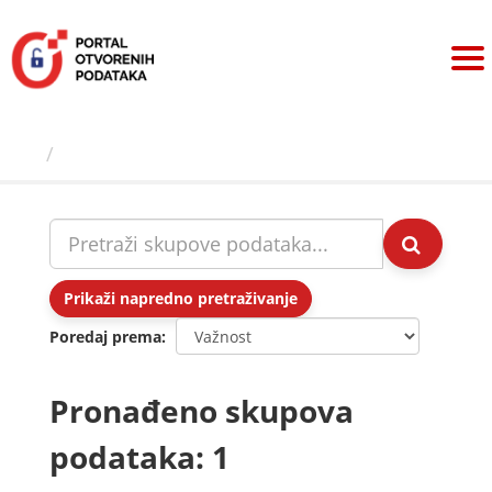
Preskoči
na
sadržaj
Skupovi podаtаkа
Prikaži napredno pretraživanje
Poredaj prema
Pronađeno skupova
podataka: 1