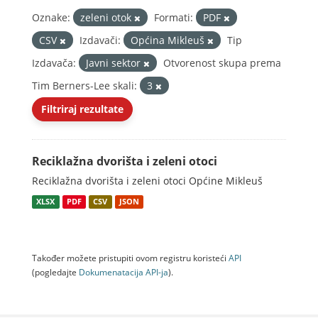
Oznake:
zeleni otok
Formati:
PDF
CSV
Izdavači:
Općina Mikleuš
Tip
Izdavača:
Javni sektor
Otvorenost skupa prema
Tim Berners-Lee skali:
3
Filtriraj rezultate
Reciklažna dvorišta i zeleni otoci
Reciklažna dvorišta i zeleni otoci Općine Mikleuš
XLSX
PDF
CSV
JSON
Također možete pristupiti ovom registru koristeći
API
(pogledajte
Dokumenаtаcijа API-jа
).