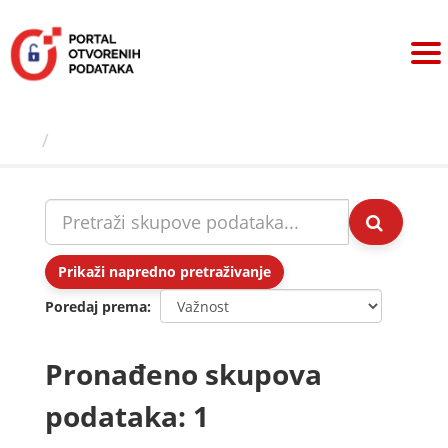
Preskoči
na
sadržaj
Skupovi podаtаkа
Prikaži napredno pretraživanje
Poredaj prema
Pronađeno skupova
podataka: 1