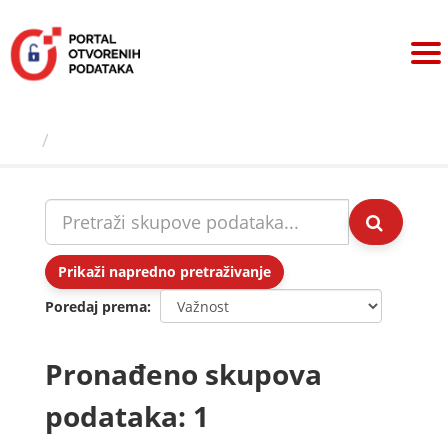
Preskoči
na
sadržaj
Skupovi podаtаkа
Prikaži napredno pretraživanje
Poredaj prema
Pronađeno skupova
podataka: 1