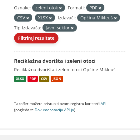
Oznake:
zeleni otok
Formati:
PDF
CSV
XLSX
Izdavači:
Općina Mikleuš
Tip Izdavača:
Javni sektor
Filtriraj rezultate
Reciklažna dvorišta i zeleni otoci
Reciklažna dvorišta i zeleni otoci Općine Mikleuš
XLSX
PDF
CSV
JSON
Također možete pristupiti ovom registru koristeći
API
(pogledajte
Dokumenаtаcijа API-jа
).