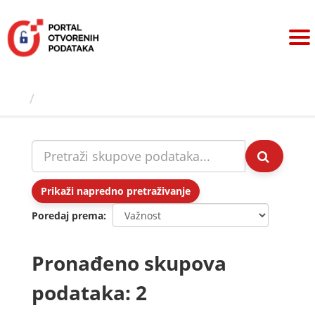
Preskoči
na
sadržaj
Skupovi podаtаkа
Prikaži napredno pretraživanje
Poredaj prema
Pronađeno skupova
podataka: 2