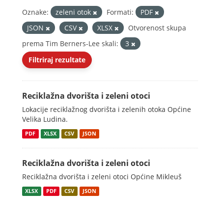
Oznake:
zeleni otok
Formati:
PDF
JSON
CSV
XLSX
Otvorenost skupa
prema Tim Berners-Lee skali:
3
Filtriraj rezultate
Reciklažna dvorišta i zeleni otoci
Lokacije reciklažnog dvorišta i zelenih otoka Općine
Velika Ludina.
PDF
XLSX
CSV
JSON
Reciklažna dvorišta i zeleni otoci
Reciklažna dvorišta i zeleni otoci Općine Mikleuš
XLSX
PDF
CSV
JSON