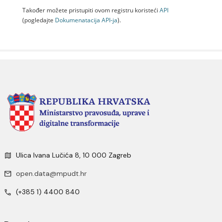
Također možete pristupiti ovom registru koristeći
API
(pogledajte
Dokumenаtаcijа API-jа
).