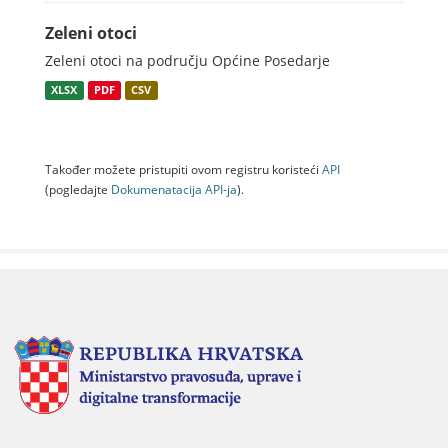
Zeleni otoci
Zeleni otoci na području Općine Posedarje
XLSX
PDF
CSV
Također možete pristupiti ovom registru koristeći
API
(pogledajte
Dokumenаtаcijа API-jа
).