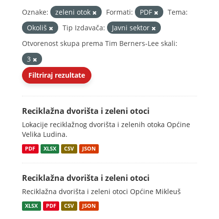
Oznake:
zeleni otok
Formati:
PDF
Tema:
Okoliš
Tip Izdavača:
Javni sektor
Otvorenost skupa prema Tim Berners-Lee skali:
3
Filtriraj rezultate
Reciklažna dvorišta i zeleni otoci
Lokacije reciklažnog dvorišta i zelenih otoka Općine
Velika Ludina.
PDF
XLSX
CSV
JSON
Reciklažna dvorišta i zeleni otoci
Reciklažna dvorišta i zeleni otoci Općine Mikleuš
XLSX
PDF
CSV
JSON