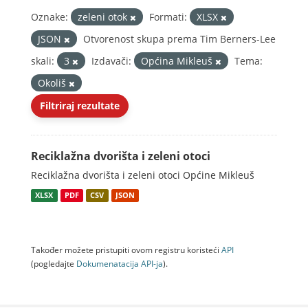
Oznake:
zeleni otok
Formati:
XLSX
JSON
Otvorenost skupa prema Tim Berners-Lee
skali:
3
Izdavači:
Općina Mikleuš
Tema:
Okoliš
Filtriraj rezultate
Reciklažna dvorišta i zeleni otoci
Reciklažna dvorišta i zeleni otoci Općine Mikleuš
XLSX
PDF
CSV
JSON
Također možete pristupiti ovom registru koristeći
API
(pogledajte
Dokumenаtаcijа API-jа
).