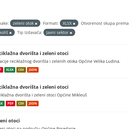
nake:
zeleni otok
Formati:
XLSX
Otvorenost skupa prema 
koliš
Tip Izdavača:
Javni sektor
ciklažna dvorišta i zeleni otoci
acije reciklažnog dvorišta i zelenih otoka Općine Velika Ludina.
F
XLSX
CSV
JSON
ciklažna dvorišta i zeleni otoci
iklažna dvorišta i zeleni otoci Općine Mikleuš
SX
PDF
CSV
JSON
eni otoci
eni otoci na području Općine Posedarje