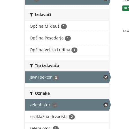
XL
Izdavači
Općina Mikleuš
1
Tako
Općina Posedarje
1
Općina Velika Ludina
1
Tip izdavača
Javni sektor
3
Oznake
zeleni otok
3
reciklažna drvorišta
2
zeleni otoci
1