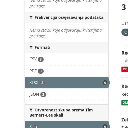
Nema stavki koje odgovaraju kriterijima
3
pretrage
Frekvencija osvježavanja podataka
Oz
Nema stavki koje odgovaraju kriterijima
O
pretrage
Formati
Re
CSV
3
Lok
PD
PDF
3
XLSX
3
Re
JSON
Rec
2
XL
Otvorenost skupa prema Tim
Berners-Lee skali
Zel
3
3
Zel