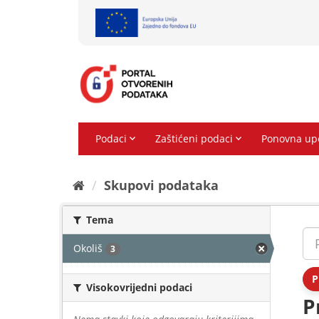
Preskoči
na
sadržaj
Skupovi podаtаkа
Tema
Okoliš
3
P
Visokovrijedni podaci
P