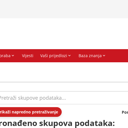
rikaži napredno pretraživanje
Po
ronađeno skupova podataka: