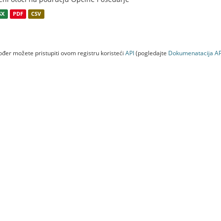
SX
PDF
CSV
đer možete pristupiti ovom registru koristeći
API
(pogledajte
Dokumenаtаcijа AP