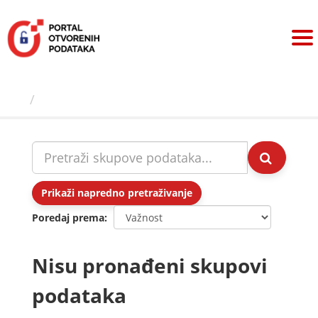
Preskoči
na
sadržaj
Skupovi podаtаkа
Prikaži napredno pretraživanje
Poredaj prema
Nisu pronađeni skupovi
podataka