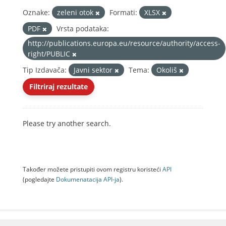
Oznake:
zeleni otok
Formati:
XLSX
PDF
Vrsta podataka:
http://publications.europa.eu/resource/authority/access-
right/PUBLIC
Tip Izdavača:
Javni sektor
Tema:
Okoliš
Filtriraj rezultate
Please try another search.
Također možete pristupiti ovom registru koristeći
API
(pogledajte
Dokumenаtаcijа API-jа
).