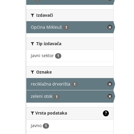
Izdavači
Općina Mikleuš
1
Tip izdavača
Javni sektor
1
Oznake
reciklažna drvorišta
1
zeleni otok
1
Vrsta podataka
?
Javno
1