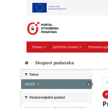
Preskoči
na
sadržaj
Skupovi podаtаkа
Tema
Okoliš
1
P
Visokovrijedni podaci
P