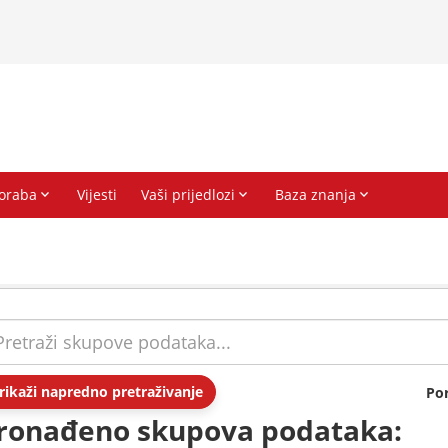
rikaži napredno pretraživanje
Po
ronađeno skupova podataka: