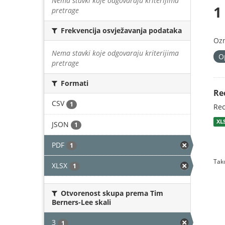
Nema stavki koje odgovaraju kriterijima
1
pretrage
Frekvencija osvježavanja podataka
Oz
Nema stavki koje odgovaraju kriterijima
O
pretrage
Formati
Re
CSV
1
Rec
XL
JSON
1
PDF
1
Tako
XLSX
1
Otvorenost skupa prema Tim
Berners-Lee skali
3
1