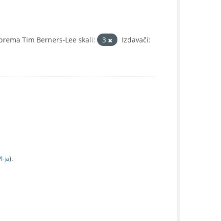
prema Tim Berners-Lee skali:
3
Izdavači:
I-jа
).