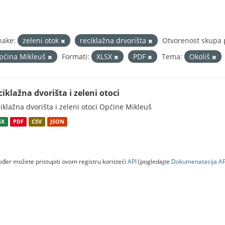
nake:
zeleni otok
reciklažna drvorišta
Otvorenost skupa 
pćina Mikleuš
Formati:
XLSX
PDF
Tema:
Okoliš
ciklažna dvorišta i zeleni otoci
iklažna dvorišta i zeleni otoci Općine Mikleuš
SX
PDF
CSV
JSON
đer možete pristupiti ovom registru koristeći
API
(pogledajte
Dokumenаtаcijа AP