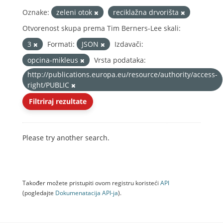
Oznake:
zeleni otok
reciklažna drvorišta
Otvorenost skupa prema Tim Berners-Lee skali:
3
Formati:
JSON
Izdavači:
opcina-mikleus
Vrsta podataka:
http://publications.europa.eu/resource/authority/access-
right/PUBLIC
Filtriraj rezultate
Please try another search.
Također možete pristupiti ovom registru koristeći
API
(pogledajte
Dokumenаtаcijа API-jа
).