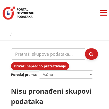
Preskoči
na
sadržaj
Skupovi podаtаkа
Prikaži napredno pretraživanje
Poredaj prema
Nisu pronađeni skupovi
podataka