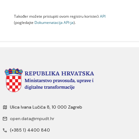
Također možete pristupiti ovom registru koristeći
API
(pogledajte
Dokumenаtаcijа API-jа
).