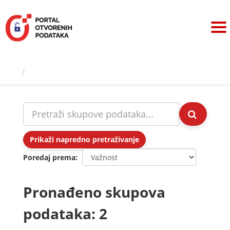
Preskoči
na
sadržaj
Skupovi podаtаkа
Prikaži napredno pretraživanje
Poredaj prema
Pronađeno skupova
podataka: 2