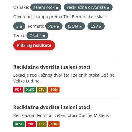
Oznake:
zeleni otok
reciklažna drvorišta
Otvorenost skupa prema Tim Berners-Lee skali:
3
Formati:
PDF
JSON
CSV
Tema:
Okoliš
Filtriraj rezultate
Reciklažna dvorišta i zeleni otoci
Lokacije reciklažnog dvorišta i zelenih otoka Općine
Velika Ludina.
PDF
XLSX
CSV
JSON
Reciklažna dvorišta i zeleni otoci
Reciklažna dvorišta i zeleni otoci Općine Mikleuš
XLSX
PDF
CSV
JSON