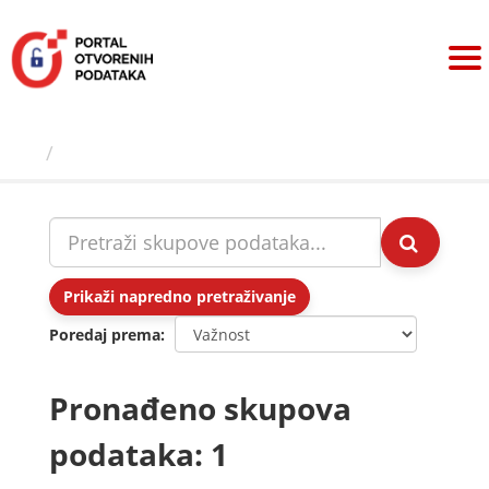
Preskoči
na
sadržaj
Skupovi podаtаkа
Prikaži napredno pretraživanje
Poredaj prema
Pronađeno skupova
podataka: 1