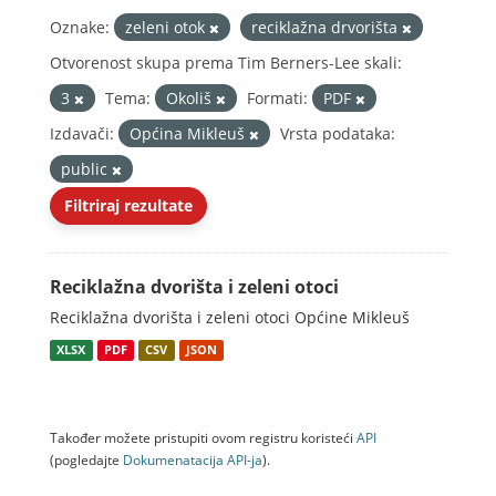
Oznake:
zeleni otok
reciklažna drvorišta
Otvorenost skupa prema Tim Berners-Lee skali:
3
Tema:
Okoliš
Formati:
PDF
Izdavači:
Općina Mikleuš
Vrsta podataka:
public
Filtriraj rezultate
Reciklažna dvorišta i zeleni otoci
Reciklažna dvorišta i zeleni otoci Općine Mikleuš
XLSX
PDF
CSV
JSON
Također možete pristupiti ovom registru koristeći
API
(pogledajte
Dokumenаtаcijа API-jа
).