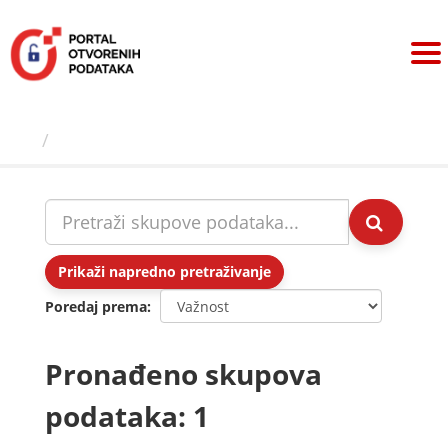
Preskoči
na
sadržaj
Skupovi podаtаkа
Prikaži napredno pretraživanje
Poredaj prema
Pronađeno skupova
podataka: 1