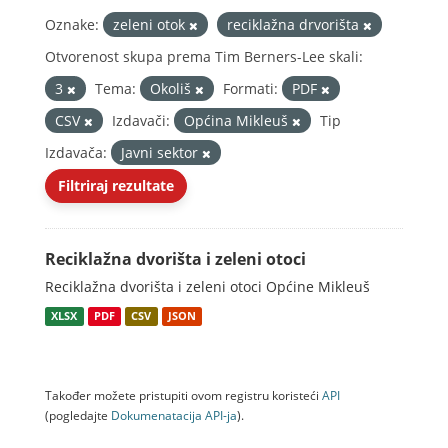
Oznake:
zeleni otok
reciklažna drvorišta
Otvorenost skupa prema Tim Berners-Lee skali:
3
Tema:
Okoliš
Formati:
PDF
CSV
Izdavači:
Općina Mikleuš
Tip
Izdavača:
Javni sektor
Filtriraj rezultate
Reciklažna dvorišta i zeleni otoci
Reciklažna dvorišta i zeleni otoci Općine Mikleuš
XLSX
PDF
CSV
JSON
Također možete pristupiti ovom registru koristeći
API
(pogledajte
Dokumenаtаcijа API-jа
).