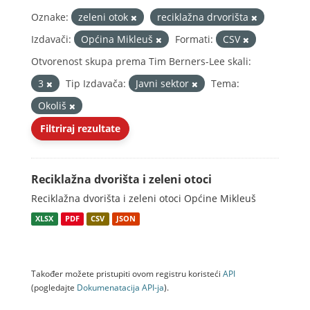
Oznake:
zeleni otok
reciklažna drvorišta
Izdavači:
Općina Mikleuš
Formati:
CSV
Otvorenost skupa prema Tim Berners-Lee skali:
3
Tip Izdavača:
Javni sektor
Tema:
Okoliš
Filtriraj rezultate
Reciklažna dvorišta i zeleni otoci
Reciklažna dvorišta i zeleni otoci Općine Mikleuš
XLSX
PDF
CSV
JSON
Također možete pristupiti ovom registru koristeći
API
(pogledajte
Dokumenаtаcijа API-jа
).