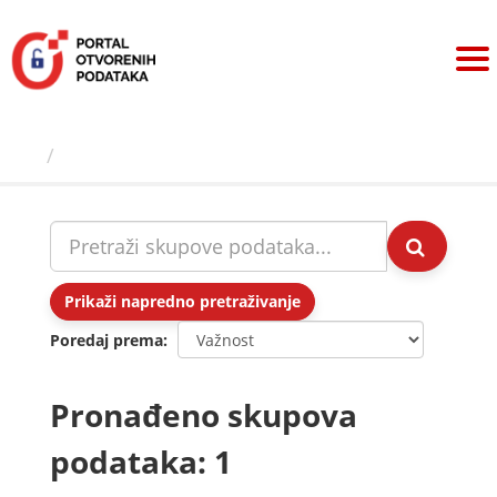
Preskoči
na
sadržaj
Skupovi podаtаkа
Prikaži napredno pretraživanje
Poredaj prema
Pronađeno skupova
podataka: 1