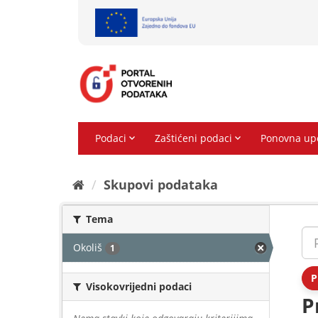
Preskoči
na
sadržaj
Skupovi podаtаkа
Tema
Okoliš
1
P
Visokovrijedni podaci
P