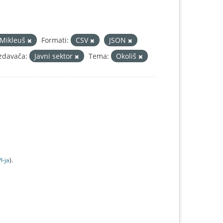
 Mikleuš
Formati:
CSV
JSON
Izdavača:
Javni sektor
Tema:
Okoliš
I-jа
).