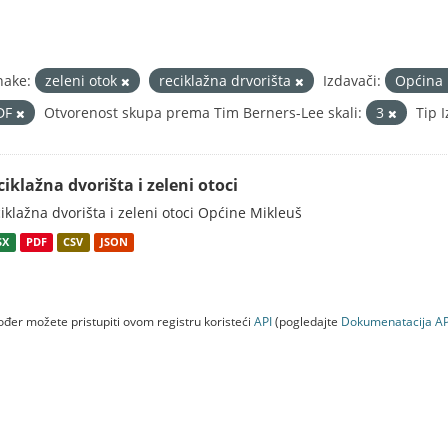
nake:
zeleni otok
reciklažna drvorišta
Izdavači:
Općina
DF
Otvorenost skupa prema Tim Berners-Lee skali:
3
Tip 
ciklažna dvorišta i zeleni otoci
iklažna dvorišta i zeleni otoci Općine Mikleuš
SX
PDF
CSV
JSON
đer možete pristupiti ovom registru koristeći
API
(pogledajte
Dokumenаtаcijа AP