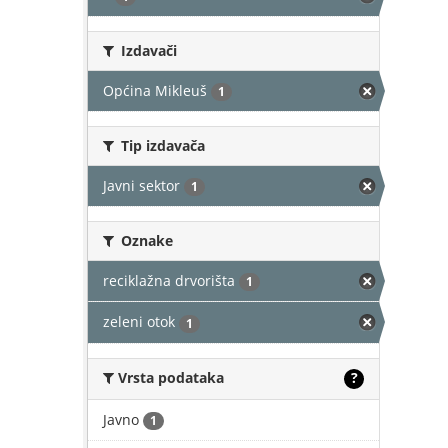
Izdavači
Općina Mikleuš
1
Tip izdavača
Javni sektor
1
Oznake
reciklažna drvorišta
1
zeleni otok
1
Vrsta podataka
?
Javno
1