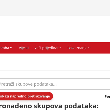
rikaži napredno pretraživanje
Po
ronađeno skupova podataka: