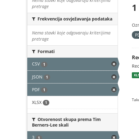
Nema stavki koje odgovaraju kriterijima
1
pretrage
Frekvencija osvježavanja podataka
Oz
Nema stavki koje odgovaraju kriterijima
P
pretrage
Formati
Re
CSV
1
Rec
XL
JSON
1
PDF
1
Tako
XLSX
1
Otvorenost skupa prema Tim
Berners-Lee skali
3
1