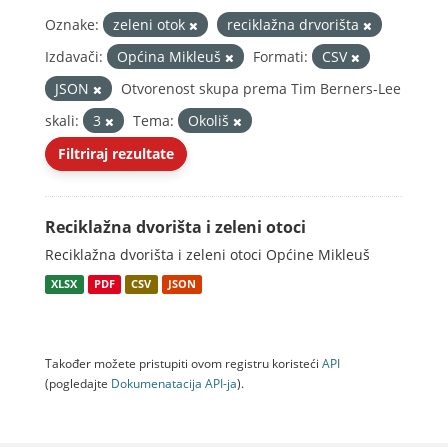
Oznake:
zeleni otok
reciklažna drvorišta
Izdavači:
Općina Mikleuš
Formati:
CSV
JSON
Otvorenost skupa prema Tim Berners-Lee
skali:
3
Tema:
Okoliš
Filtriraj rezultate
Reciklažna dvorišta i zeleni otoci
Reciklažna dvorišta i zeleni otoci Općine Mikleuš
XLSX
PDF
CSV
JSON
Također možete pristupiti ovom registru koristeći
API
(pogledajte
Dokumenаtаcijа API-jа
).