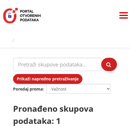
Preskoči
na
sadržaj
Skupovi podаtаkа
Prikaži napredno pretraživanje
Poredaj prema
Pronađeno skupova
podataka: 1