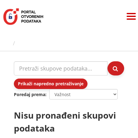
Preskoči
na
sadržaj
Skupovi podаtаkа
Prikaži napredno pretraživanje
Poredaj prema
Nisu pronađeni skupovi
podataka