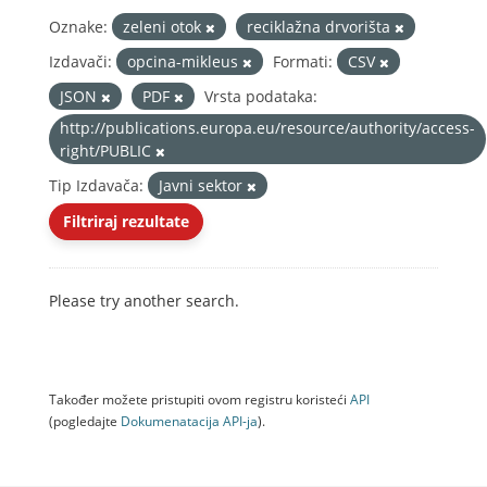
Oznake:
zeleni otok
reciklažna drvorišta
Izdavači:
opcina-mikleus
Formati:
CSV
JSON
PDF
Vrsta podataka:
http://publications.europa.eu/resource/authority/access-
right/PUBLIC
Tip Izdavača:
Javni sektor
Filtriraj rezultate
Please try another search.
Također možete pristupiti ovom registru koristeći
API
(pogledajte
Dokumenаtаcijа API-jа
).