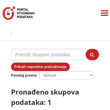
Preskoči
na
sadržaj
Skupovi podаtаkа
Prikaži napredno pretraživanje
Poredaj prema
Pronađeno skupova
podataka: 1