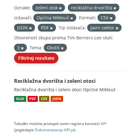
Oznake:
zeleni otok
reciklažna drvorišta
Izdavači:
Općina Mikleuš
Formati:
CSV
JSON
PDF
Tip Izdavača:
Javni sektor
Otvorenost skupa prema Tim Berners-Lee skali:
3
Tema:
Okoliš
Filtriraj rezultate
Reciklažna dvorišta i zeleni otoci
Reciklažna dvorišta i zeleni otoci Općine Mikleuš
XLSX
PDF
CSV
JSON
Također možete pristupiti ovom registru koristeći
API
(pogledajte
Dokumenаtаcijа API-jа
).