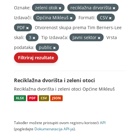
Oznake:
zeleni otok
reciklažna drvorišta
Izdavači:
Općina Mikleuš
Formati:
CSV
PDF
Otvorenost skupa prema Tim Berners-Lee
skali:
3
Tip Izdavača:
Javni sektor
Vrsta
podataka:
public
Filtriraj rezultate
Reciklažna dvorišta i zeleni otoci
Reciklažna dvorišta i zeleni otoci Općine Mikleuš
XLSX
PDF
CSV
JSON
Također možete pristupiti ovom registru koristeći
API
(pogledajte
Dokumenаtаcijа API-jа
).