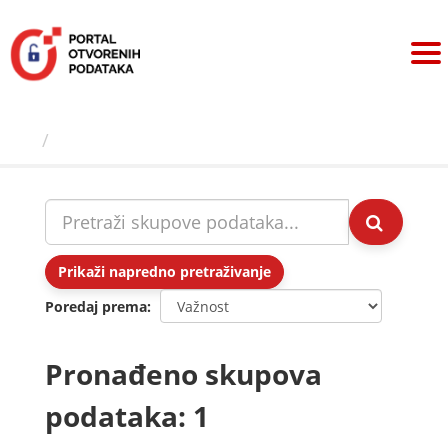
Preskoči
na
sadržaj
Skupovi podаtаkа
Prikaži napredno pretraživanje
Poredaj prema
Pronađeno skupova
podataka: 1