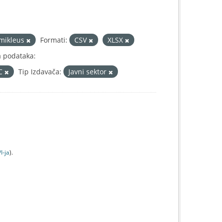
mikleus
Formati:
CSV
XLSX
a podataka:
IC
Tip Izdavača:
Javni sektor
I-jа
).