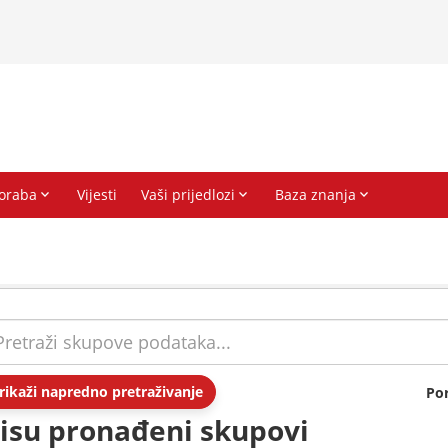
rikaži napredno pretraživanje
Po
isu pronađeni skupovi