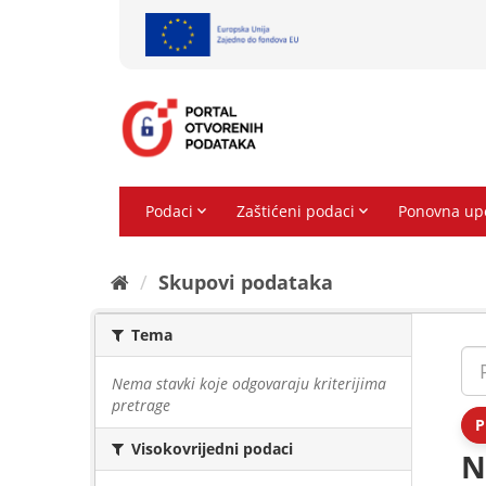
Preskoči
na
sadržaj
Skupovi podаtаkа
Tema
Nema stavki koje odgovaraju kriterijima
pretrage
P
Visokovrijedni podaci
N