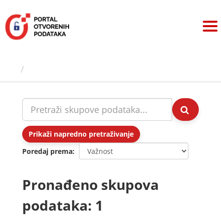
Preskoči
na
sadržaj
Skupovi podаtаkа
Prikaži napredno pretraživanje
Poredaj prema
Pronađeno skupova
podataka: 1