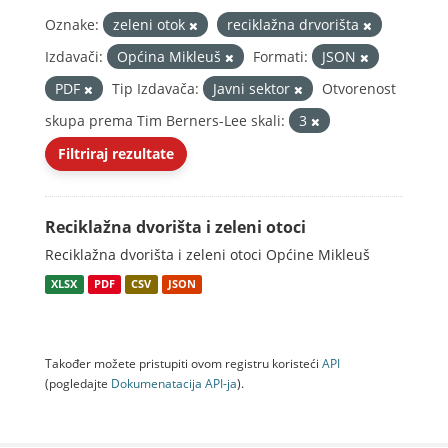
Oznake:
zeleni otok
reciklažna drvorišta
Izdavači:
Općina Mikleuš
Formati:
JSON
PDF
Tip Izdavača:
Javni sektor
Otvorenost
skupa prema Tim Berners-Lee skali:
3
Filtriraj rezultate
Reciklažna dvorišta i zeleni otoci
Reciklažna dvorišta i zeleni otoci Općine Mikleuš
XLSX
PDF
CSV
JSON
Također možete pristupiti ovom registru koristeći
API
(pogledajte
Dokumenаtаcijа API-jа
).