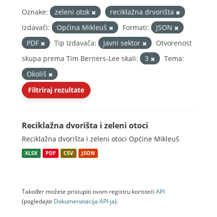
Oznake:
zeleni otok
reciklažna drvorišta
Izdavači:
Općina Mikleuš
Formati:
JSON
PDF
Tip Izdavača:
Javni sektor
Otvorenost
skupa prema Tim Berners-Lee skali:
3
Tema:
Okoliš
Filtriraj rezultate
Reciklažna dvorišta i zeleni otoci
Reciklažna dvorišta i zeleni otoci Općine Mikleuš
XLSX
PDF
CSV
JSON
Također možete pristupiti ovom registru koristeći
API
(pogledajte
Dokumenаtаcijа API-jа
).