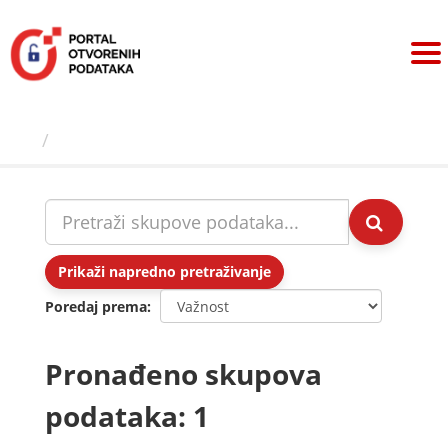
Preskoči
na
sadržaj
Skupovi podаtаkа
Prikaži napredno pretraživanje
Poredaj prema
Pronađeno skupova
podataka: 1