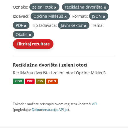
Oznake:
zeleni otok
reciklažna drvorišta
Izdavači:
Općina Mikleuš
Formati:
JSON
PDF
Tip Izdavača:
Javni sektor
Tema:
Okoliš
Filtriraj rezultate
Reciklažna dvorišta i zeleni otoci
Reciklažna dvorišta i zeleni otoci Općine Mikleuš
XLSX
PDF
CSV
JSON
Također možete pristupiti ovom registru koristeći
API
(pogledajte
Dokumenаtаcijа API-jа
).