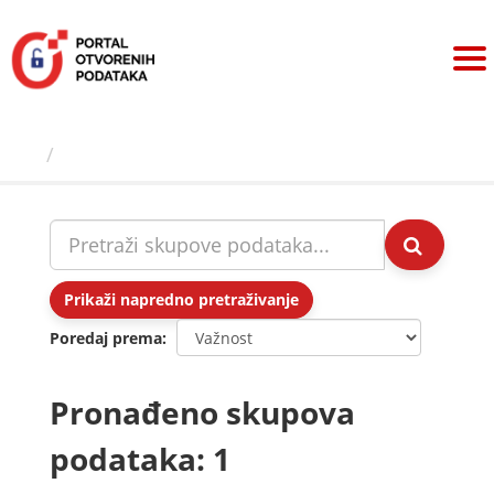
Preskoči
na
sadržaj
Skupovi podаtаkа
Prikaži napredno pretraživanje
Poredaj prema
Pronađeno skupova
podataka: 1