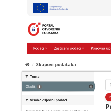
Preskoči
na
sadržaj
Skupovi podаtаkа
Tema
Okoliš
1
P
Visokovrijedni podaci
P