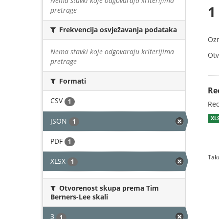
Nema stavki koje odgovaraju kriterijima
1
pretrage
Frekvencija osvježavanja podataka
Oz
Nema stavki koje odgovaraju kriterijima
Otv
pretrage
Formati
Re
CSV
1
Rec
XL
JSON
1
PDF
1
Tako
XLSX
1
Otvorenost skupa prema Tim
Berners-Lee skali
3
1