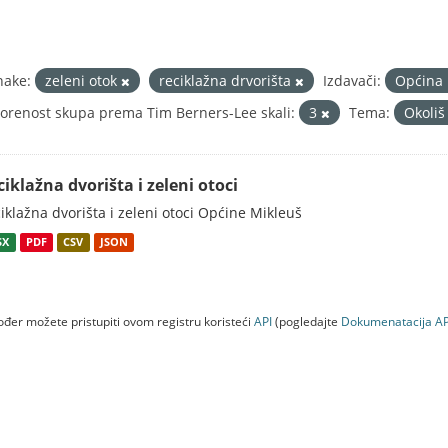
nake:
zeleni otok
reciklažna drvorišta
Izdavači:
Općina
orenost skupa prema Tim Berners-Lee skali:
3
Tema:
Okoli
ciklažna dvorišta i zeleni otoci
iklažna dvorišta i zeleni otoci Općine Mikleuš
SX
PDF
CSV
JSON
đer možete pristupiti ovom registru koristeći
API
(pogledajte
Dokumenаtаcijа AP