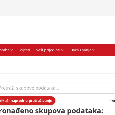
rikaži napredno pretraživanje
Po
ronađeno skupova podataka: