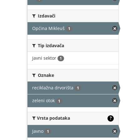
Izdavači
Općina Mikleuš
1
Tip izdavača
Javni sektor
1
Oznake
reciklažna drvorišta
1
zeleni otok
1
Vrsta podataka
?
Javno
1