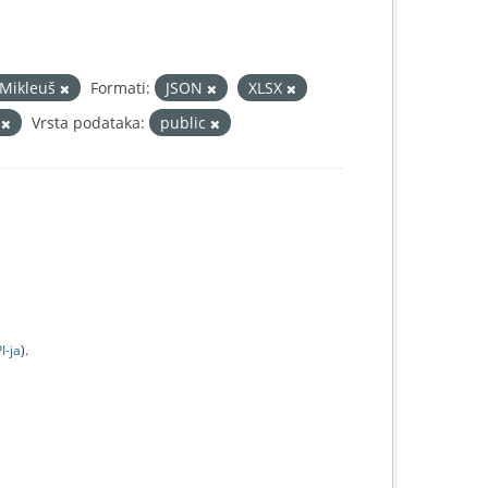
 Mikleuš
Formati:
JSON
XLSX
š
Vrsta podataka:
public
I-jа
).