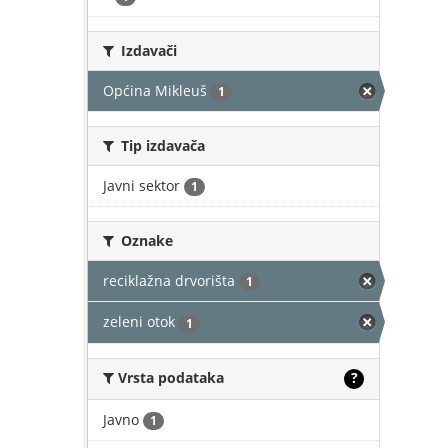
Izdavači
Općina Mikleuš
1
Tip izdavača
Javni sektor
1
Oznake
reciklažna drvorišta
1
zeleni otok
1
Vrsta podataka
?
Javno
1