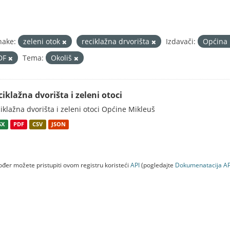
nake:
zeleni otok
reciklažna drvorišta
Izdavači:
Općina
DF
Tema:
Okoliš
ciklažna dvorišta i zeleni otoci
iklažna dvorišta i zeleni otoci Općine Mikleuš
SX
PDF
CSV
JSON
đer možete pristupiti ovom registru koristeći
API
(pogledajte
Dokumenаtаcijа AP