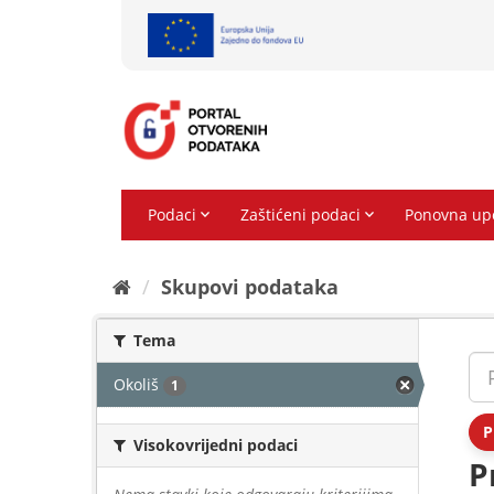
Preskoči
na
sadržaj
Skupovi podаtаkа
Tema
Okoliš
1
P
Visokovrijedni podaci
P