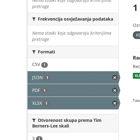
Nema stavki koje odgovaraju kriterijima
1
pretrage
Frekvencija osvježavanja podataka
Oz
Nema stavki koje odgovaraju kriterijima
P
pretrage
Formati
Re
CSV
1
Rec
XL
JSON
1
PDF
1
Tako
XLSX
1
Otvorenost skupa prema Tim
Berners-Lee skali
3
1