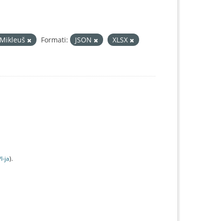
 Mikleuš
Formati:
JSON
XLSX
I-jа
).