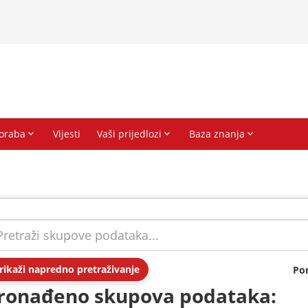
rikaži napredno pretraživanje
Po
ronađeno skupova podataka: