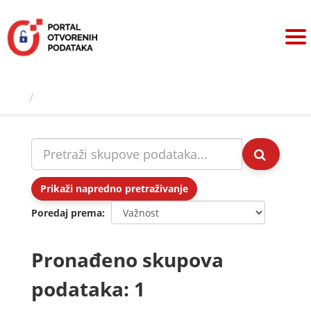
Preskoči
na
sadržaj
Skupovi podаtаkа
Prikaži napredno pretraživanje
Poredaj prema
Pronađeno skupova
podataka: 1