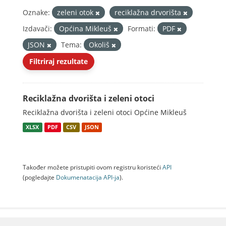
Oznake:
zeleni otok
reciklažna drvorišta
Izdavači:
Općina Mikleuš
Formati:
PDF
JSON
Tema:
Okoliš
Filtriraj rezultate
Reciklažna dvorišta i zeleni otoci
Reciklažna dvorišta i zeleni otoci Općine Mikleuš
XLSX
PDF
CSV
JSON
Također možete pristupiti ovom registru koristeći
API
(pogledajte
Dokumenаtаcijа API-jа
).