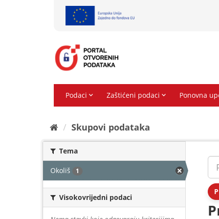
Preskoči
na
sadržaj
Skupovi podаtаkа
Tema
Okoliš
1
P
Visokovrijedni podaci
P