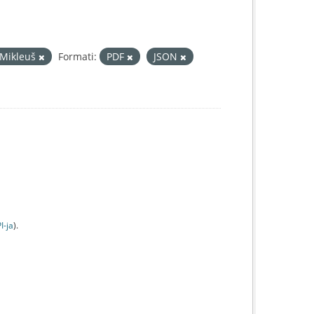
 Mikleuš
Formati:
PDF
JSON
I-jа
).