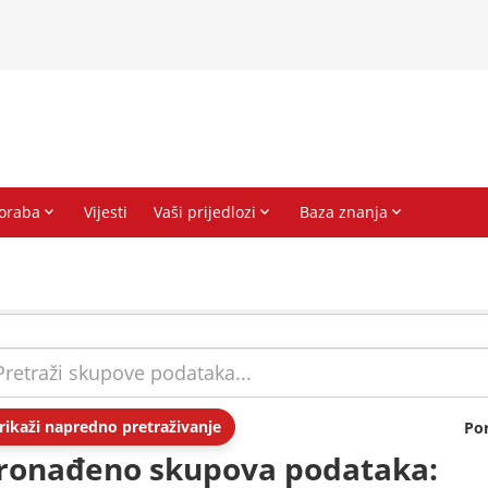
rikaži napredno pretraživanje
Po
ronađeno skupova podataka: