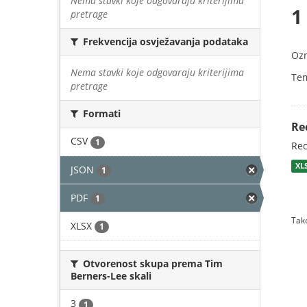
Nema stavki koje odgovaraju kriterijima
1
pretrage
Frekvencija osvježavanja podataka
Oz
Nema stavki koje odgovaraju kriterijima
Te
pretrage
Formati
Re
CSV
1
Rec
XL
JSON
1
PDF
1
Tako
XLSX
1
Otvorenost skupa prema Tim
Berners-Lee skali
3
1