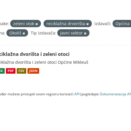
nake:
zeleni otok
reciklažna drvorišta
Izdavači:
Općina
ma:
Okoliš
Tip Izdavača:
Javni sektor
ciklažna dvorišta i zeleni otoci
iklažna dvorišta i zeleni otoci Općine Mikleuš
SX
PDF
CSV
JSON
đer možete pristupiti ovom registru koristeći
API
(pogledajte
Dokumenаtаcijа AP