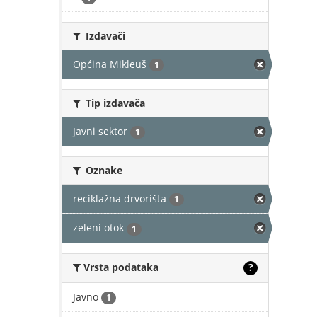
Izdavači
Općina Mikleuš
1
Tip izdavača
Javni sektor
1
Oznake
reciklažna drvorišta
1
zeleni otok
1
Vrsta podataka
?
Javno
1