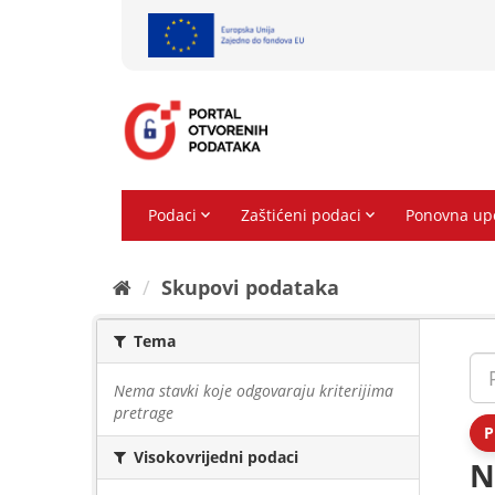
Preskoči
na
sadržaj
Skupovi podаtаkа
Tema
Nema stavki koje odgovaraju kriterijima
pretrage
P
Visokovrijedni podaci
N