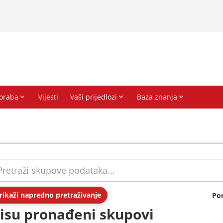
rikaži napredno pretraživanje
Po
isu pronađeni skupovi