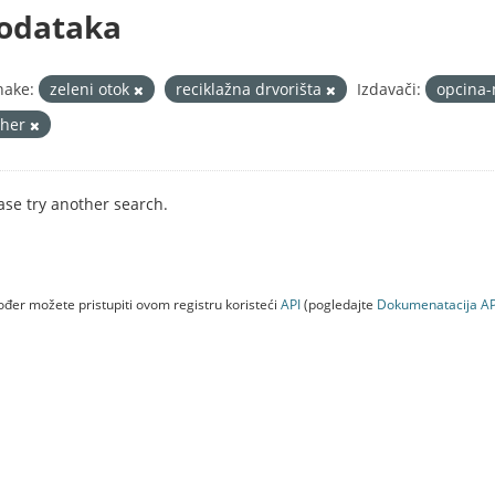
odataka
nake:
zeleni otok
reciklažna drvorišta
Izdavači:
opcina-
ther
ase try another search.
đer možete pristupiti ovom registru koristeći
API
(pogledajte
Dokumenаtаcijа AP