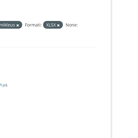
mikleus
Formati:
XLSX
None:
I-jа
).