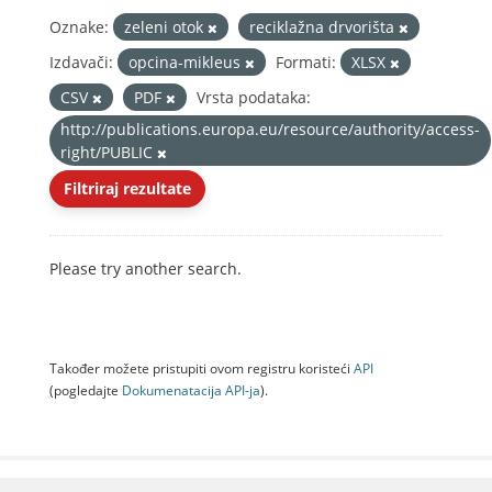
Oznake:
zeleni otok
reciklažna drvorišta
Izdavači:
opcina-mikleus
Formati:
XLSX
CSV
PDF
Vrsta podataka:
http://publications.europa.eu/resource/authority/access-
right/PUBLIC
Filtriraj rezultate
Please try another search.
Također možete pristupiti ovom registru koristeći
API
(pogledajte
Dokumenаtаcijа API-jа
).