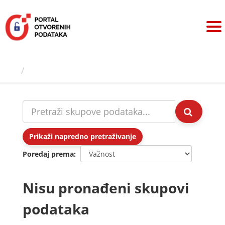
Preskoči
na
sadržaj
Skupovi podаtаkа
Prikaži napredno pretraživanje
Poredaj prema
Nisu pronađeni skupovi
podataka