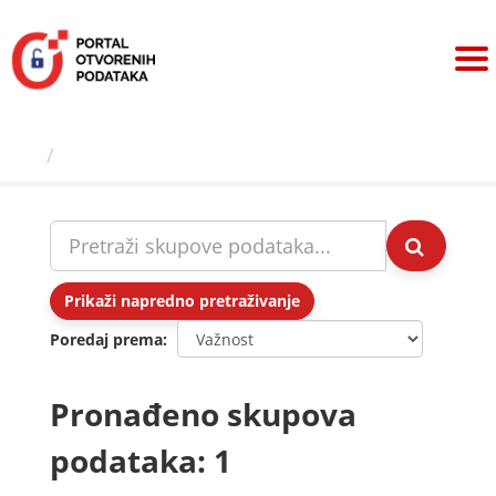
Preskoči
na
sadržaj
Skupovi podаtаkа
Prikaži napredno pretraživanje
Poredaj prema
Pronađeno skupova
podataka: 1