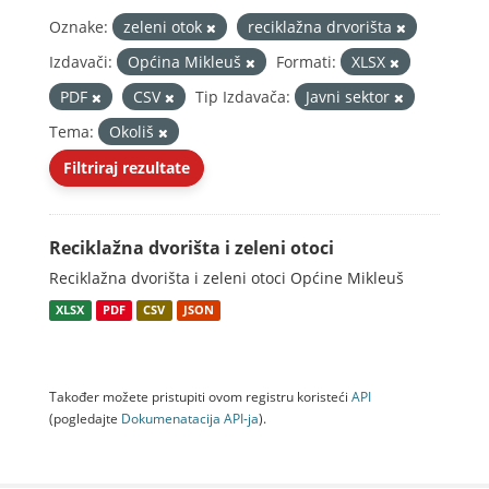
Oznake:
zeleni otok
reciklažna drvorišta
Izdavači:
Općina Mikleuš
Formati:
XLSX
PDF
CSV
Tip Izdavača:
Javni sektor
Tema:
Okoliš
Filtriraj rezultate
Reciklažna dvorišta i zeleni otoci
Reciklažna dvorišta i zeleni otoci Općine Mikleuš
XLSX
PDF
CSV
JSON
Također možete pristupiti ovom registru koristeći
API
(pogledajte
Dokumenаtаcijа API-jа
).