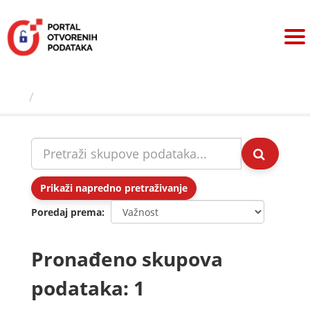
Preskoči
na
sadržaj
Skupovi podаtаkа
Prikaži napredno pretraživanje
Poredaj prema
Pronađeno skupova
podataka: 1