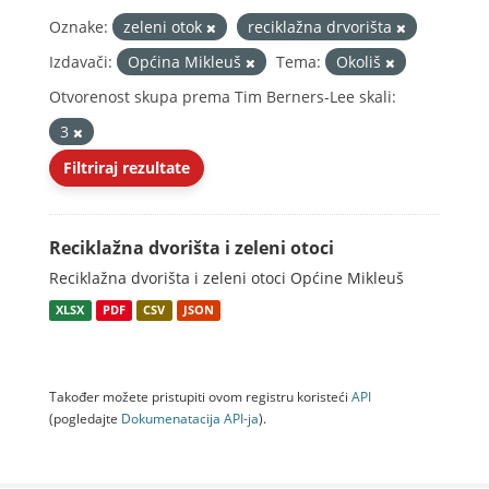
Oznake:
zeleni otok
reciklažna drvorišta
Izdavači:
Općina Mikleuš
Tema:
Okoliš
Otvorenost skupa prema Tim Berners-Lee skali:
3
Filtriraj rezultate
Reciklažna dvorišta i zeleni otoci
Reciklažna dvorišta i zeleni otoci Općine Mikleuš
XLSX
PDF
CSV
JSON
Također možete pristupiti ovom registru koristeći
API
(pogledajte
Dokumenаtаcijа API-jа
).