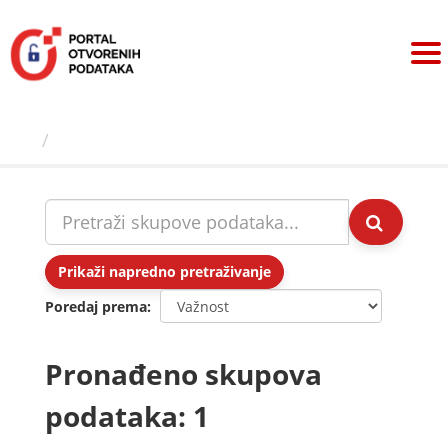
Preskoči
na
sadržaj
Skupovi podаtаkа
Prikaži napredno pretraživanje
Poredaj prema
Pronađeno skupova
podataka: 1