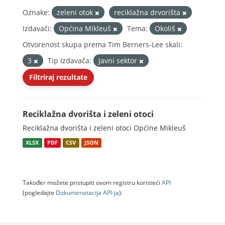
Oznake:
zeleni otok
reciklažna drvorišta
Izdavači:
Općina Mikleuš
Tema:
Okoliš
Otvorenost skupa prema Tim Berners-Lee skali:
3
Tip Izdavača:
Javni sektor
Filtriraj rezultate
Reciklažna dvorišta i zeleni otoci
Reciklažna dvorišta i zeleni otoci Općine Mikleuš
XLSX
PDF
CSV
JSON
Također možete pristupiti ovom registru koristeći
API
(pogledajte
Dokumenаtаcijа API-jа
).