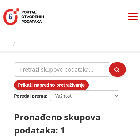
Preskoči
na
sadržaj
Skupovi podаtаkа
Prikaži napredno pretraživanje
Poredaj prema
Pronađeno skupova
podataka: 1