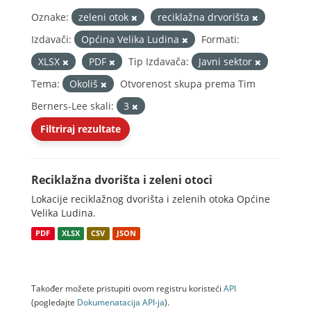
Oznake:
zeleni otok
reciklažna drvorišta
Izdavači:
Općina Velika Ludina
Formati:
XLSX
PDF
Tip Izdavača:
Javni sektor
Tema:
Okoliš
Otvorenost skupa prema Tim
Berners-Lee skali:
3
Filtriraj rezultate
Reciklažna dvorišta i zeleni otoci
Lokacije reciklažnog dvorišta i zelenih otoka Općine
Velika Ludina.
PDF
XLSX
CSV
JSON
Također možete pristupiti ovom registru koristeći
API
(pogledajte
Dokumenаtаcijа API-jа
).