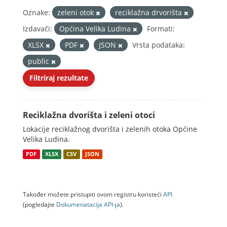
Oznake:
zeleni otok
reciklažna drvorišta
Izdavači:
Općina Velika Ludina
Formati:
XLSX
PDF
JSON
Vrsta podataka:
public
Filtriraj rezultate
Reciklažna dvorišta i zeleni otoci
Lokacije reciklažnog dvorišta i zelenih otoka Općine
Velika Ludina.
PDF
XLSX
CSV
JSON
Također možete pristupiti ovom registru koristeći
API
(pogledajte
Dokumenаtаcijа API-jа
).