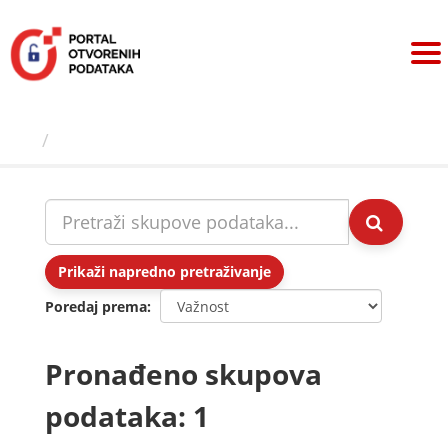
Preskoči
na
sadržaj
Skupovi podаtаkа
Prikaži napredno pretraživanje
Poredaj prema
Pronađeno skupova
podataka: 1