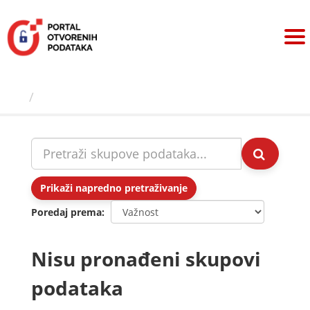
Preskoči
na
sadržaj
Skupovi podаtаkа
Prikaži napredno pretraživanje
Poredaj prema
Nisu pronađeni skupovi
podataka