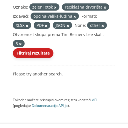
Oznake:
zeleni otok
reciklažna drvorišta
Izdavači:
opcina-velika-ludina
Formati:
XLSX
PDF
JSON
None:
other
Otvorenost skupa prema Tim Berners-Lee skali:
3
Filtriraj rezultate
Please try another search.
Također možete pristupiti ovom registru koristeći
API
(pogledajte
Dokumenаtаcijа API-jа
).