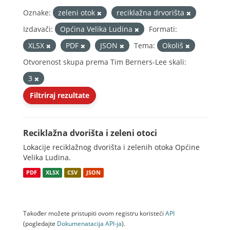
Oznake:
zeleni otok
reciklažna drvorišta
Izdavači:
Općina Velika Ludina
Formati:
XLSX
PDF
JSON
Tema:
Okoliš
Otvorenost skupa prema Tim Berners-Lee skali:
3
Filtriraj rezultate
Reciklažna dvorišta i zeleni otoci
Lokacije reciklažnog dvorišta i zelenih otoka Općine
Velika Ludina.
PDF
XLSX
CSV
JSON
Također možete pristupiti ovom registru koristeći
API
(pogledajte
Dokumenаtаcijа API-jа
).