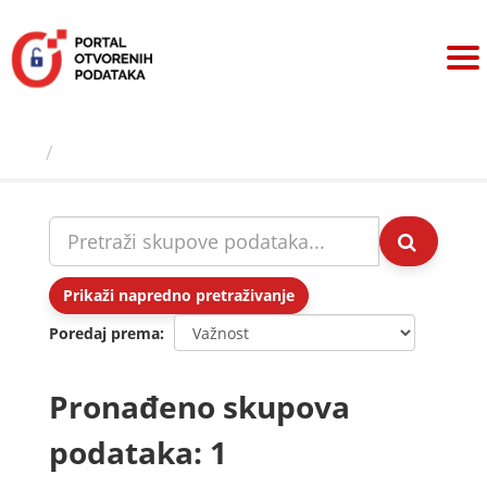
Preskoči
na
sadržaj
Skupovi podаtаkа
Prikaži napredno pretraživanje
Poredaj prema
Pronađeno skupova
podataka: 1